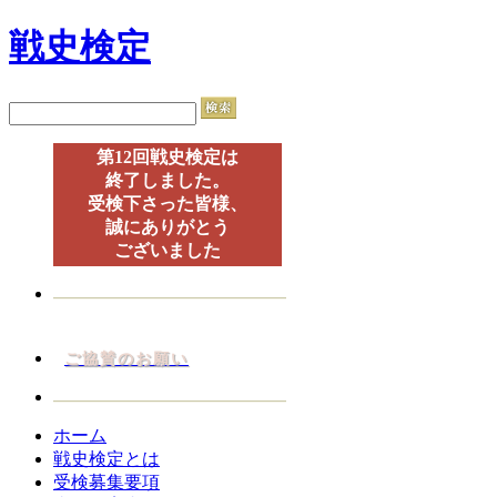
戦史検定
第12回戦史検定は
終了しました。
受検下さった皆様、
誠にありがとう
ございました
ご協賛のお願い
ホーム
戦史検定とは
受検募集要項