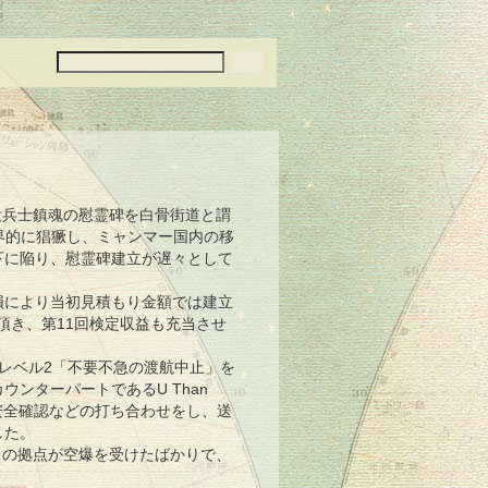
没兵士鎮魂の慰霊碑を白骨街道と謂
世界的に猖獗し、ミャンマー国内の移
下に陥り、慰霊碑建立が遅々として
により当初見積もり金額では建立
頂き、第11回検定収益も充当させ
レベル2「不要不急の渡航中止」を
ンターパートであるU Than
安全確認などの打ち合わせをし、送
した。
力の拠点が空爆を受けたばかりで、