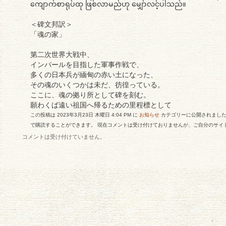
ကျောက်စာရုပ်ထု ဖြစ်လာမည်ဟု မျှော်လင့်ပါသည်။
＜碑文邦訳＞
「魂の家」
第二次世界大戦中、
インパールを目指した軍事作戦で、
多くの日本兵が緬甸の赤い土になった、
その魂のいくつかは未だ、彷徨っている。
ここに、魂の拠り所として碑を刻む。
願わくば遠い祖国へ帰るための里程標として
この投稿は 2023年3月23日 木曜日 4:04 PM に
お知らせ
カテゴリーに公開されました
で購読することができます。 現在コメントは受け付けておりませんが、ご自分のサイ
コメントは受け付けていません。