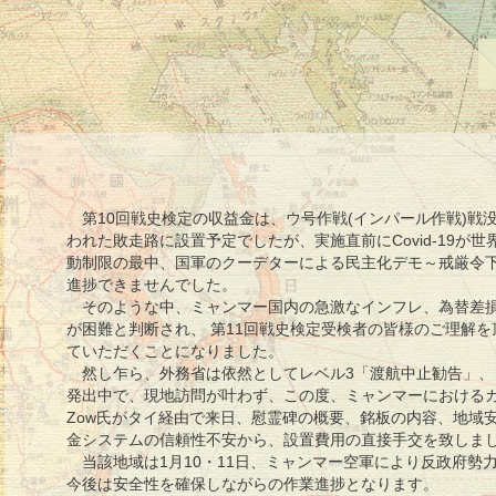
第10回戦史検定の収益金は、ウ号作戦(インパール作戦)戦
われた敗走路に設置予定でしたが、実施直前にCovid-19が
動制限の最中、国軍のクーデターによる民主化デモ～戒厳令
進捗できませんでした。
そのような中、ミャンマー国内の急激なインフレ、為替差損
が困難と判断され、 第11回戦史検定受検者の皆様のご理解を
ていただくことになりました。
然し乍ら、外務省は依然としてレベル3「渡航中止勧告」、
発出中で、現地訪問が叶わず、この度、ミャンマーにおけるカウ
Zow氏がタイ経由で来日、慰霊碑の概要、銘板の内容、地域
金システムの信頼性不安から、設置費用の直接手交を致しま
当該地域は1月10・11日、ミャンマー空軍により反政府勢
今後は安全性を確保しながらの作業進捗となります。