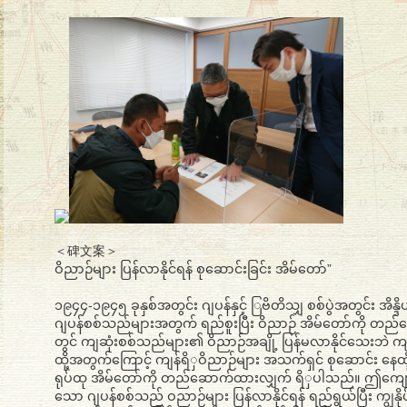
＜碑文案＞
ဝိညာဉ်များ ပြန်လာနိုင်ရန် စုဆောင်းခြင်း အိမ်တော်”
၁၉၄၄-၁၉၄၅ ခုနှစ်အတွင်း ဂျပန်နှင့် ြဗိတိသျှ စစ်ပွဲအတွင်း အိန္ဒ
ဂျပန်စစ်သည်များအတွက် ရည်စူးပြီး ဝိညာဉ် အိမ်တော်ကို တည်
တွင် ကျဆုံးစစ်သည်များ၏ ဝိညာဉ်အချို့ ပြန်မလာနိုင်သေးဘဲ က
ထို့အတွက်ကြောင့် ကျန်ရိှဝိညာဉ်များ အသက်ရှင် စုဆောင်း နေထိ
ရုပ်ထု အိမ်တော်ကို တည်ဆောက်ထားလျှက် ရိှပါသည်။ ဤကျောက
သော ဂျပန်စစ်သည် ဝညာဉ်များ ပြန်လာနိုင်ရန် ရည်ရွယ်ပြီး ကျွနိုပ်