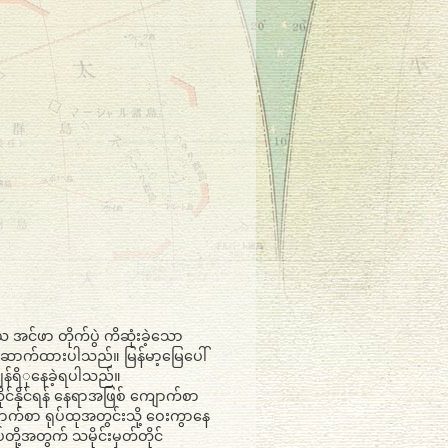
ိယ အင်ဖာ တိုက်ပွဲ ကိဆုံးခဲ့သော
ဆောက်ထားပါသည်။ မြန်မာ့မြေပေါ်
ျန်ရိှနေခဲ့ရပါသည်။
ုင်နိုင်ရန် နေရာအဖြစ် ကျောက်စာ
်စာ ရုပ်ထုအတွင်းသို့ ဝေးကွာနေ
တို့အတွက် သမိုင်းမှတ်တိုင်