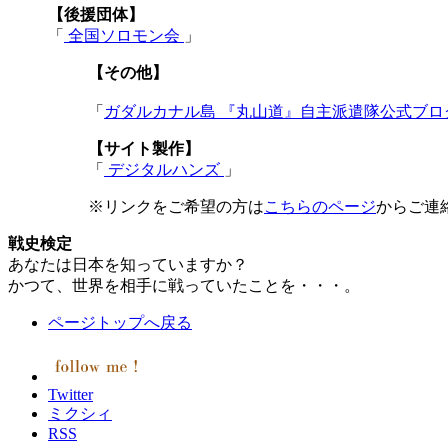
【後援団体】
「
全国ソロモン会
」
【その他
】
「
ガダルカナル島 『丸山道』自主派遣隊公式ブ
【サイト製作】
「
デジタルハンズ
」
※リンクをご希望の方は
こちらのページ
からご連
戦史検定
あなたは日本を知っていますか？
かつて、世界を相手に戦っていたことを・・・。
ページトップへ戻る
Twitter
ミクシィ
RSS