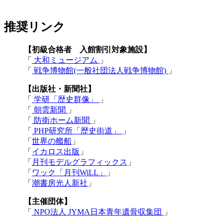
推奨リンク
【初級合格者 入館割引対象施設】
「
大和ミュージアム
」
「
戦争博物館(一般社団法人戦争博物館)
」
【出版社・新聞社】
「
学研「歴史群像」
」
「
朝雲新聞
」
「
防衛ホーム新聞
」
「
PHP研究所「歴史街道」
」
「
世界の艦船
」
「
イカロス出版
」
「
月刊モデルグラフィックス
」
「
ワック「月刊WiLL」
」
「
潮書房光人新社
」
【主催団体】
「
NPO法人 JYMA日本青年遺骨収集団
」