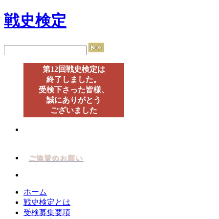
戦史検定
第12回戦史検定は
終了しました。
受検下さった皆様、
誠にありがとう
ございました
ご協賛のお願い
ホーム
戦史検定とは
受検募集要項